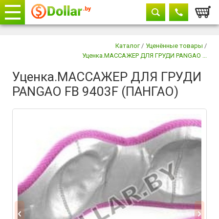
Корзи
Телефоны
закрыть
Каталог
/
Уценённые товары
/
Уценка.МАССАЖЕР ДЛЯ ГРУДИ PANGAO ...
+375 29
604-11-33
Уценка.МАССАЖЕР ДЛЯ ГРУДИ
+375 29
882-11-33
PANGAO FB 9403F (ПАНГАО)
+375 17
315-37-77