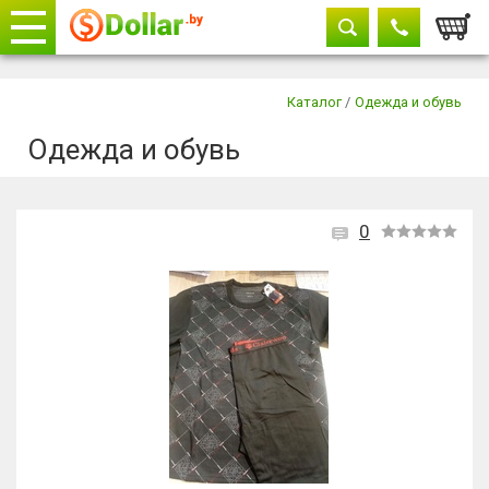
Корзи
Телефоны
закрыть
Каталог
/
Одежда и обувь
Одежда и обувь
+375 29
604-11-33
+375 29
882-11-33
+375 17
315-37-77
0