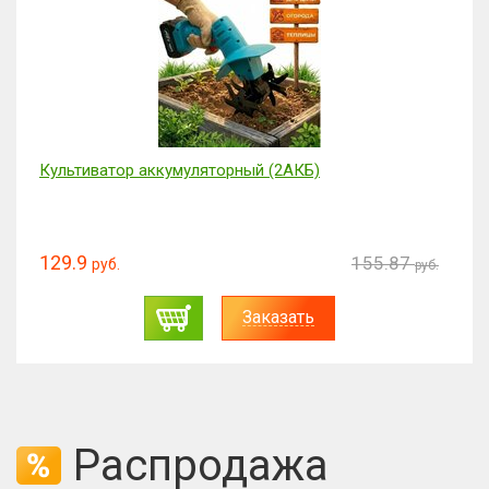
Музыкальная шкатулка с конфетами! С Днем
Рождения!
89.88
107.84
руб.
руб.
Заказать
Распродажа