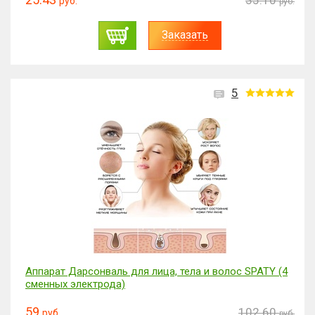
35.10
руб.
руб.
Заказать
5
Аппарат Дарсонваль для лица, тела и волос SPATY (4
сменных электрода)
59
102.60
руб.
руб.