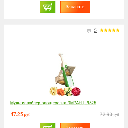
Заказать
5
Мультислайсер овощерезка ЭМРАН L-9525
47.25
72.90
руб.
руб.