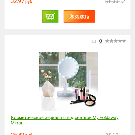
32.97
51.30
руб.
руб.
Заказать
0
Косметическое зеркало с подсветкой My Foldaway
Mirror
25.43