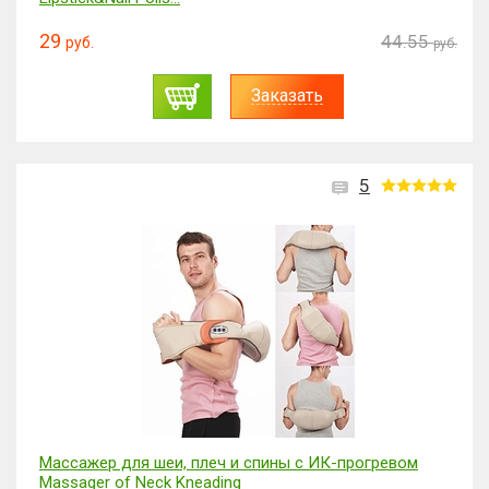
29
44.55
руб.
руб.
Заказать
5
Массажер для шеи, плеч и спины с ИК-прогревом
Massager of Neck Kneading