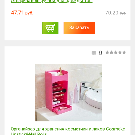
Отпариватель ручной для одежды Tobi
47.71
70.20
руб.
руб.
Заказать
0
Органайзер для хранения косметики и лаков Cosmake
Lipstick&Nail Polis...