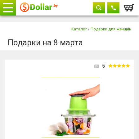
Корзи
Телефоны
закрыть
Каталог
/
Подарки для женщин
Подарки на 8 марта
+375 29
604-11-33
+375 29
882-11-33
+375 17
315-37-77
5