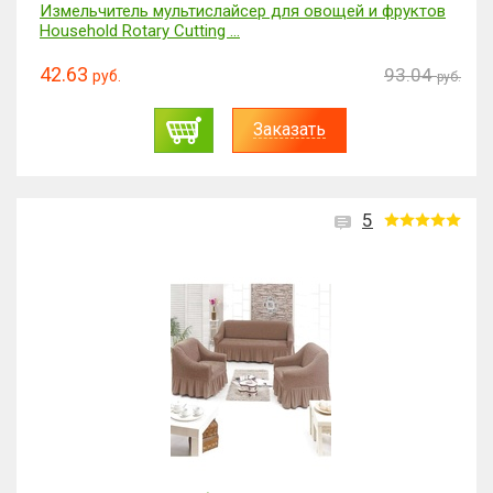
Измельчитель мультислайсер для овощей и фруктов
Household Rotary Cutting ...
42.63
93.04
руб.
руб.
Заказать
5