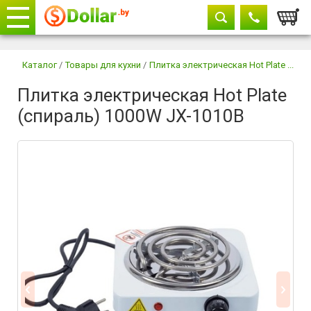
Корзи
Телефоны
закрыть
Каталог
/
Товары для кухни
/
Плитка электрическая Hot Plate ...
Плитка электрическая Hot Plate
+375 29
604-11-33
(спираль) 1000W JX-1010B
+375 29
882-11-33
+375 17
315-37-77