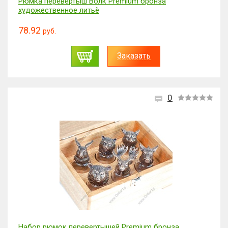
Рюмка перевертыш Волк Premium бронза
художественное литьё
78.92
руб.
Заказать
0
Набор рюмок перевертышей Premium бронза