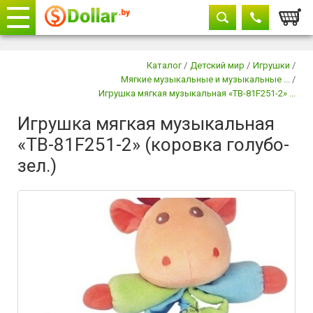
Корзи
Телефоны
закрыть
Каталог
/
Детский мир
/
Игрушки
/
Мягкие музыкальные и музыкальные ...
/
+375 29
604-11-33
Игрушка мягкая музыкальная «ТВ-81F251-2» ...
+375 29
882-11-33
Игрушка мягкая музыкальная
+375 17
315-37-77
«ТВ-81F251-2» (коровка голубо-
зел.)