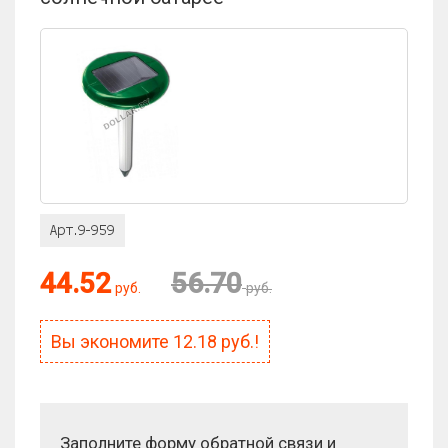
Оценка:
44.52
56.70
Антиспам:
руб.
руб.
Сколько будет 7 + 10?
Вы экономите
12.18
руб.!
Заполните форму обратной связи и