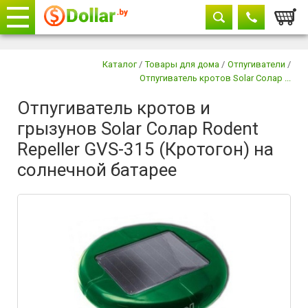
Корзи
Телефоны
закрыть
Каталог
/
Товары для дома
/
Отпугиватели
/
Отпугиватель кротов Solar Солар ...
+375 29
604-11-33
Отпугиватель кротов и
+375 29
882-11-33
грызунов Solar Солар Rodent
+375 17
315-37-77
Repeller GVS-315 (Кротогон) на
солнечной батарее