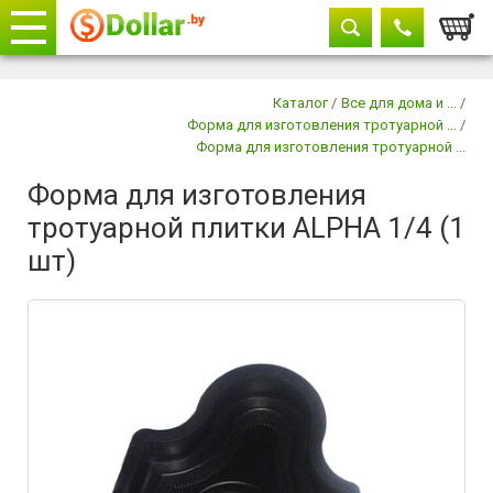
Корзи
Телефоны
закрыть
Каталог
/
Все для дома и ...
/
Форма для изготовления тротуарной ...
/
+375 29
604-11-33
Форма для изготовления тротуарной ...
+375 29
882-11-33
Форма для изготовления
+375 17
315-37-77
тротуарной плитки ALPHA 1/4 (1
шт)